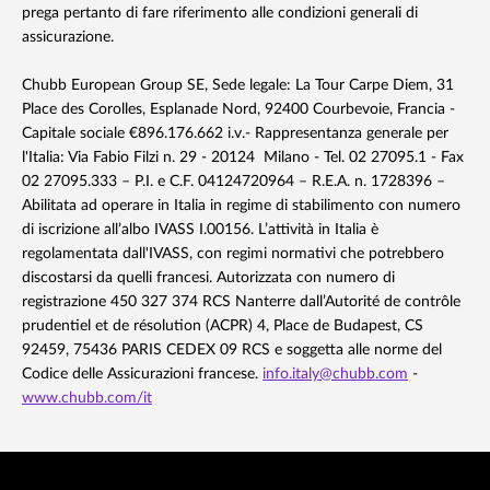
prega pertanto di fare riferimento alle condizioni generali di
assicurazione.
Chubb European Group SE, Sede legale: La Tour Carpe Diem, 31
Place des Corolles, Esplanade Nord, 92400 Courbevoie, Francia -
Capitale sociale €896.176.662 i.v.- Rappresentanza generale per
l'Italia: Via Fabio Filzi n. 29 - 20124 Milano - Tel. 02 27095.1 - Fax
02 27095.333 – P.I. e C.F. 04124720964 – R.E.A. n. 1728396 –
Abilitata ad operare in Italia in regime di stabilimento con numero
di iscrizione all’albo IVASS I.00156. L’attività in Italia è
regolamentata dall'IVASS, con regimi normativi che potrebbero
discostarsi da quelli francesi. Autorizzata con numero di
registrazione 450 327 374 RCS Nanterre dall’Autorité de contrôle
prudentiel et de résolution (ACPR) 4, Place de Budapest, CS
92459, 75436 PARIS CEDEX 09 RCS e soggetta alle norme del
Codice delle Assicurazioni francese.
info.italy@chubb.com
-
www.chubb.com/it