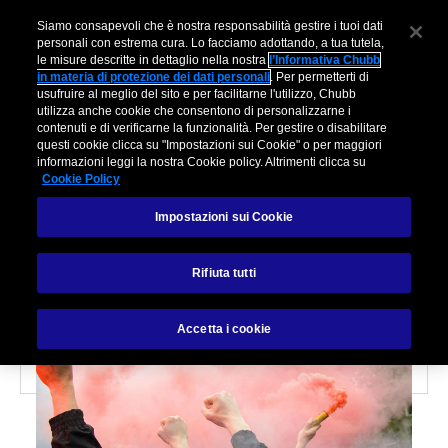
Siamo consapevoli che è nostra responsabilità gestire i tuoi dati
personali con estrema cura. Lo facciamo adottando, a tua tutela,
le misure descritte in dettaglio nella nostra
l’Informativa Chubb
in materia di protezione dei dati personali
. Per permetterti di
usufruire al meglio del sito e per facilitarne l'utilizzo, Chubb
utilizza anche cookie che consentono di personalizzarne i
contenuti e di verificarne la funzionalità. Per gestire o disabilitare
questi cookie clicca su "Impostazioni sui Cookie" o per maggiori
RISK ENGINEERING
informazioni leggi la nostra Cookie policy. Altrimenti clicca su
Cookie Policy
Proteggersi durante i
Impostazioni sui Cookie
disordini civili
Rifiuta tutti
Accetta i cookie