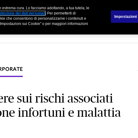
n estrema cura. Lo facciamo adottando, a tua tutela, le
tner
Sinistri
otezione dei dati personali
. Per permetterti di
Impostazioni
cookie che consentono di personalizzarne i contenuti e
su "Impostazioni sui Cookie" o per maggiori informazioni
ORPORATE
re sui rischi associati
one infortuni e malattia