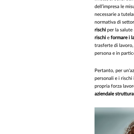
dell’impresa le mis
necessarie a tutelar
normativa di settor
rischi
per la salute
rischi
e
formare i l
trasferte di lavoro
persona e in partico
Pertanto, per un'az
personali e i risch
propria forza lavor
aziendale struttura