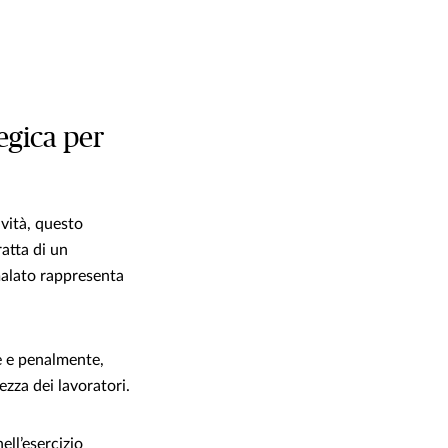
tegica per
ività, questo
atta di un
malato rappresenta
te e penalmente,
ezza dei lavoratori.
ell’esercizio