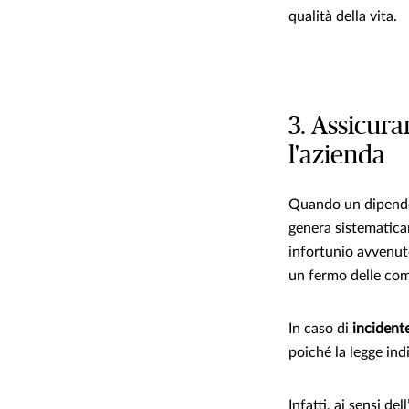
qualità della vita.
3. Assicura
l'azienda
Quando un dipendent
genera sistematicam
infortunio avvenuto
un fermo delle com
In caso di
incidente
poiché la legge indi
Infatti, ai sensi de