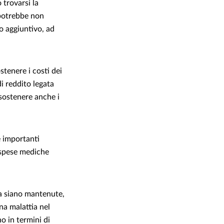
 trovarsi la
 potrebbe non
to aggiuntivo, ad
tenere i costi dei
i reddito legata
 sostenere anche i
e importanti
e spese mediche
ta siano mantenute,
na malattia nel
o in termini di