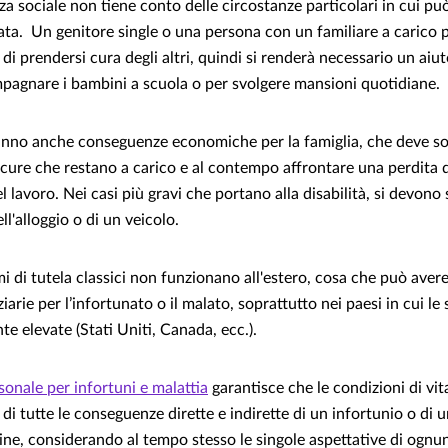
nza sociale non tiene conto delle circostanze particolari in cui può
ata. Un genitore single o una persona con un familiare a carico
 di prendersi cura degli altri, quindi si renderà necessario un aiu
agnare i bambini a scuola o per svolgere mansioni quotidiane.
hanno anche conseguenze economiche per la famiglia, che deve sos
 cure che restano a carico e al contempo affrontare una perdita d
l lavoro. Nei casi più gravi che portano alla disabilità, si devono
ll'alloggio o di un veicolo.
emi di tutela classici non funzionano all'estero, cosa che può aver
arie per l’infortunato o il malato, soprattutto nei paesi in cui l
e elevate (Stati Uniti, Canada, ecc.).
sonale per infortuni e malattia
garantisce che le condizioni di vi
di tutte le conseguenze dirette e indirette di un infortunio o di u
ne, considerando al tempo stesso le singole aspettative di ognun