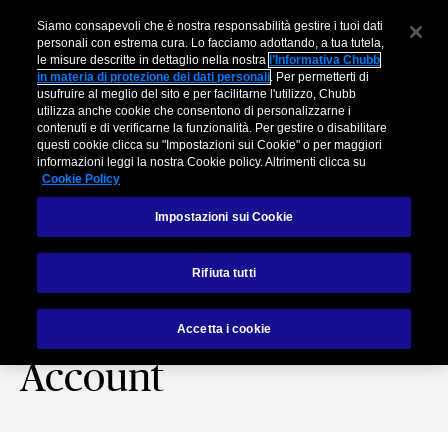
Siamo consapevoli che è nostra responsabilità gestire i tuoi dati
personali con estrema cura. Lo facciamo adottando, a tua tutela,
le misure descritte in dettaglio nella nostra
l’Informativa Chubb
in materia di protezione dei dati personali
. Per permetterti di
usufruire al meglio del sito e per facilitarne l'utilizzo, Chubb
utilizza anche cookie che consentono di personalizzarne i
contenuti e di verificarne la funzionalità. Per gestire o disabilitare
questi cookie clicca su "Impostazioni sui Cookie" o per maggiori
informazioni leggi la nostra Cookie policy. Altrimenti clicca su
Cookie Policy
Impostazioni sui Cookie
Vi presentiamo il
Rifiuta tutti
nostro team dedicato
ai clienti Major
Accetta i cookie
Account