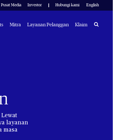
Pusat Media
Investor
Hubungi kami
English
Search
ts
Mitra
Layanan Pelanggan
Klaim
an
 Lewat
aya layanan
ta masa