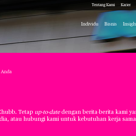
Tentang Kami
Karier
Individu
Bisnis
Insigh
 Anda
 Chubb. Tetap
up-to-date
dengan berita-berita kami ya
a, atau hubungi kami untuk kebutuhan kerja sama e