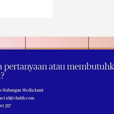
 pertanyaan atau membutuhka
t?
m Hubungan Media kami
tact.id@chubb.com
00 257