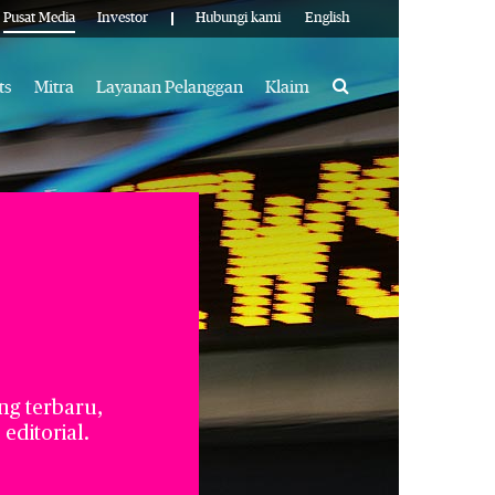
Pusat Media
Investor
Hubungi kami
English
Search
ts
Mitra
Layanan Pelanggan
Klaim
ng terbaru,
ditorial.