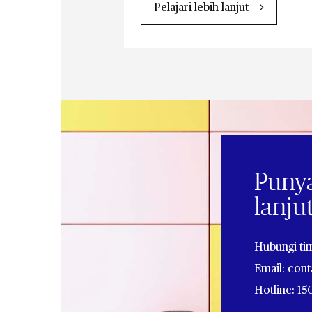
Pelajari lebih lanjut
Punya
lanju
Hubungi ti
Email: con
Hotline: 15