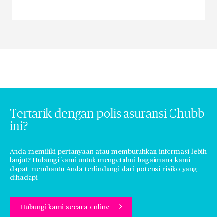
Tertarik dengan polis asuransi Chubb
ini?
Anda memiliki pertanyaan atau membutuhkan informasi lebih
lanjut? Hubungi kami untuk mengetahui bagaimana kami
dapat membantu Anda terlindungi dari potensi risiko yang
dihadapi
Hubungi kami secara online