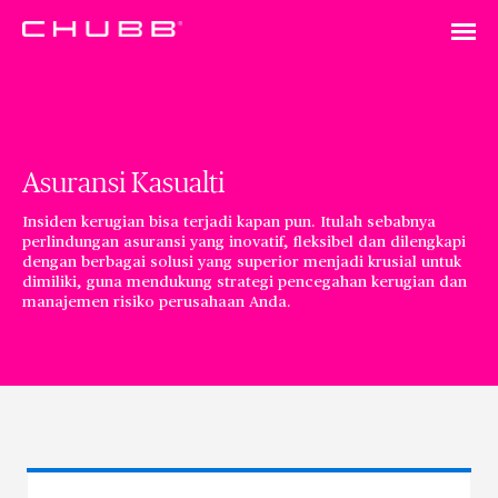
Asuransi Kasualti
Insiden kerugian bisa terjadi kapan pun. Itulah sebabnya
perlindungan asuransi yang inovatif, fleksibel dan dilengkapi
dengan berbagai solusi yang superior menjadi krusial untuk
dimiliki, guna mendukung strategi pencegahan kerugian dan
manajemen risiko perusahaan Anda.