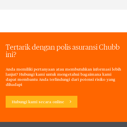
Tertarik dengan polis asuransi Chubb
ini?
Anda memiliki pertanyaan atau membutuhkan informasi lebih
lanjut? Hubungi kami untuk mengetahui bagaimana kami
dapat membantu Anda terlindungi dari potensi risiko yang
dihadapi
Hubungi kami secara online