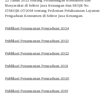
22 Tahun 2023 tentang Perlindungan Konsumen dan
Masyarakat di Sektor Jasa Keuangan dan SEOJK No.
17/SEOJK.07/2018 tentang Pedoman Pelaksanaan Layanan
Pengaduan Konsumen di Sektor Jasa Keuangan.
Publikasi Penanganan Pengaduan 2024
Publikasi Penanganan Pengaduan 2023
Publikasi Penanganan Pengaduan 2022
Publikasi Penanganan Pengaduan 2021
Publikasi Penanganan Pengaduan 2020
Publikasi Penanganan Pengaduan 2019