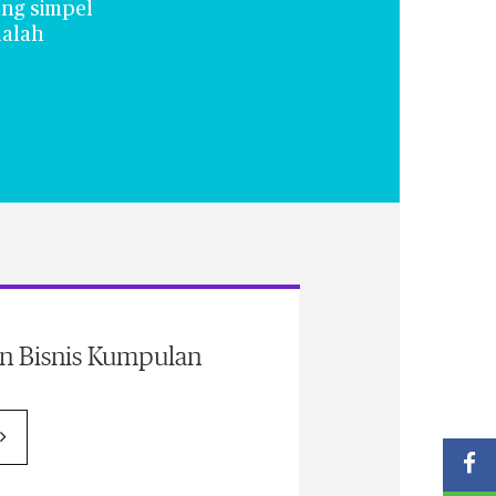
ang simpel
dalah
an Bisnis Kumpulan