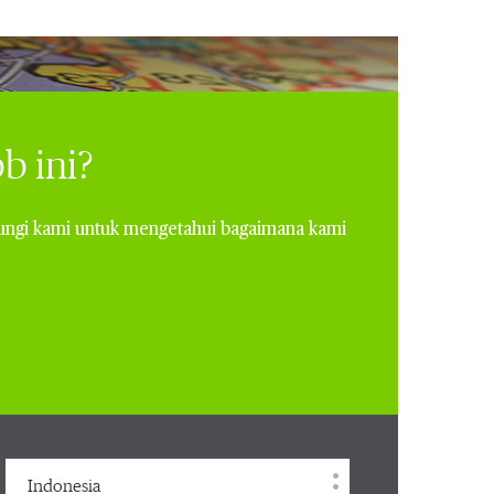
b ini?
ungi kami untuk mengetahui bagaimana kami
Indonesia