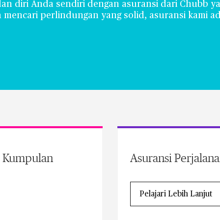
dan diri Anda sendiri dengan asuransi dari Chubb y
 mencari perlindungan yang solid, asuransi kami a
ri Kumpulan
Asuransi Perjalan
Pelajari Lebih Lanjut