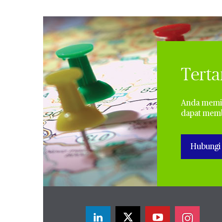
Terta
Anda memil
dapat memba
Hubungi 