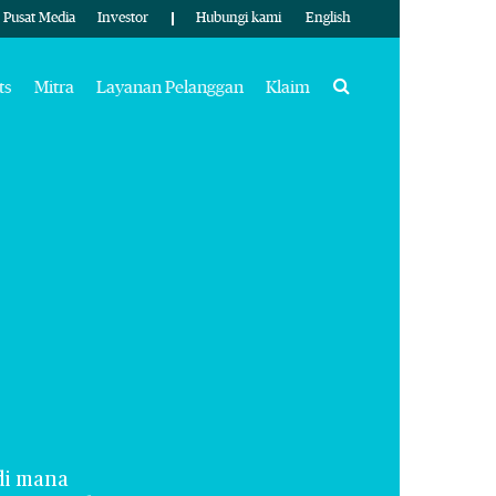
Pusat Media
Investor
Hubungi kami
English
Search
ts
Mitra
Layanan Pelanggan
Klaim
di mana