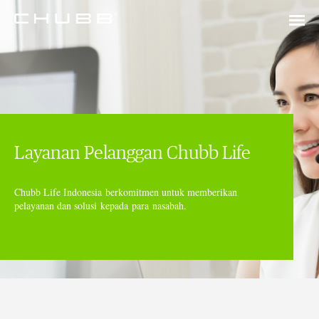
Layanan Pelanggan Chubb Life
Chubb Life Indonesia
berkomitmen untuk memberikan
pelayanan dan solusi
kepada
para
nasabah
.