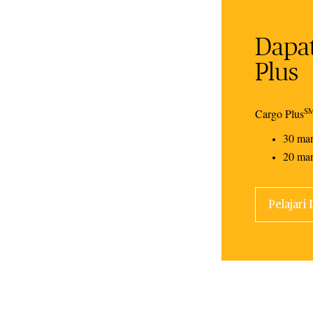
Dapat
Plus
S
Cargo Plus
30 man
20 man
Pelajari