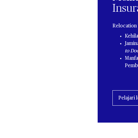
Insur
Relocation
Kehil
Jamin
to Do
Manfa
Pemb
Pelajari 