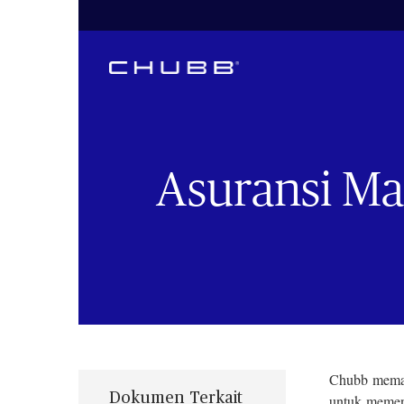
Asuransi Ma
Chubb meman
Dokumen Terkait
untuk memen