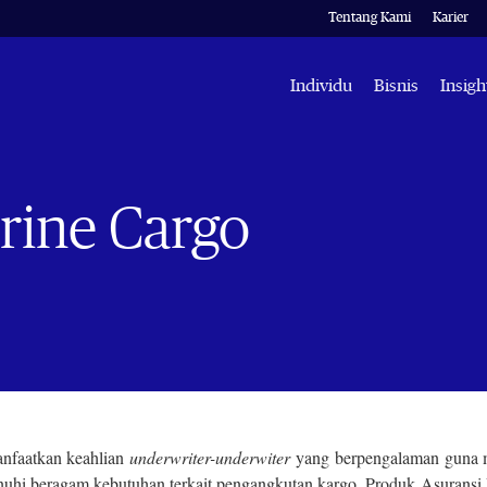
Tentang Kami
Karier
Individu
Bisnis
Insigh
rine Cargo
faatkan keahlian
underwrite
r-underwiter
yang berpengalaman guna me
uhi beragam kebutuhan terkait pengangkutan kargo. Produk Asuran