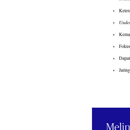
Keter
Under
Kemam
Fokus
Dapat
Jaring
Melin