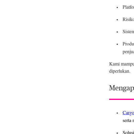
Platf
Risiko
Siste
Produ
penjua
Kami mampu 
diperlukan.
Mengap
Carg
serta 
Solus