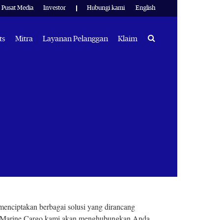
Pusat Media
Investor
Hubungi kami
English
Search
ts
Mitra
Layanan Pelanggan
Klaim
nciptakan berbagai solusi yang dirancang
si Marine Cargo kami akan menghubungkan Anda