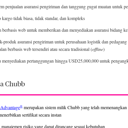
orm penjualan asuransi pengiriman dan tanggung gugat muatan untuk pe
 kargo tidak biasa, tidak standar, dan kompleks
m berbasis web untuk memberikan dan menyediakan asuransi bidang ke
k-produk asuransi pengiriman untuk perusahaan logistik dan pedagang 
lan berbasis web tersendiri atau secara tradisional (
offline
)
menyediakan pertanggungan hingga USD25,000,000 untuk pengangkut
a Chubb
®
oAdvantage
merupakan sistem milik Chubb yang telah memenangka
menerbitkan sertifikat secara instan
i manajemen risiko yang dapat dirancang sesuai kebutuhan