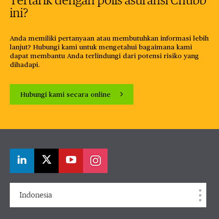
Tertarik dengan polis asuransi Chubb
ini?
Anda memiliki pertanyaan atau membutuhkan informasi lebih
lanjut? Hubungi kami untuk mengetahui bagaimana kami
dapat membantu Anda terlindungi dari potensi risiko yang
dihadapi.
Hubungi kami secara online
Indonesia