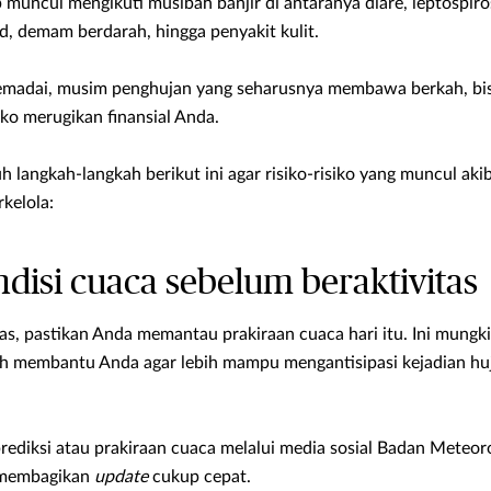
muncul mengikuti musibah banjir di antaranya diare, leptospirosi
d, demam berdarah, hingga penyakit kulit.
memadai, musim penghujan yang seharusnya membawa berkah, bisa
ko merugikan finansial Anda.
langkah-langkah berikut ini agar risiko-risiko yang muncul ak
kelola:
ndisi cuaca sebelum beraktivitas
as, pastikan Anda memantau prakiraan cuaca hari itu. Ini mungki
 membantu Anda agar lebih mampu mengantisipasi kejadian huj
diksi atau prakiraan cuaca melalui media sosial Badan Meteoro
 membagikan
update
cukup cepat.