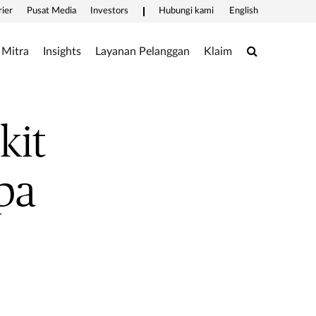
rier
Pusat Media
Investors
Hubungi kami
English
Search
Mitra
Insights
Layanan Pelanggan
Klaim
kit
pa