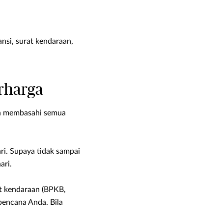
ansi, surat kendaraan,
rharga
mah membasahi semua
i. Supaya tidak sampai
ari.
at kendaraan (BPKB,
bencana Anda. Bila