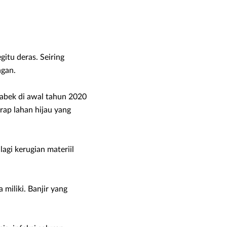
itu deras. Seiring
ngan.
tabek di awal tahun 2020
erap lahan hijau yang
agi kerugian materiil
iliki. Banjir yang