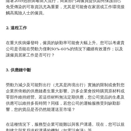
隨著2019冠狀病毒病大流行，商業部門為僱員提供如何保護自己
免受傳染的可靠資訊尤為重要，尤其是可能會在家居或工作環境接
觸高風險人士的僱員。
2. 遠程工作
在重大疾病爆發時，僱員的缺勤率可能會大幅上升。您可以考慮貴
公司是否能在勞動力僅剩50%-60%的情況下繼續有效運作；以及
讓僱員居家工作是否可行？
3. 供應鏈中斷
勞動力減少及可能對出行（尤其是跨境出行）實施的限制或會對您
企業所倚賴的供應鏈產生重大影響。許多企業會按時購買原材料或
零部件維持經營。若這些材料無法定期供應，您公司貨品的生產及
供應可以維持多長時間？同樣，若您公司的運輸服務受到缺勤影
響，您的貨品是否仍然能運送至市場？
在這種情況下，服務型企業可能難以與客戶溝通。現在，您可以規
劃建立與客戶遠程溝通的機制（如電話會議）等。