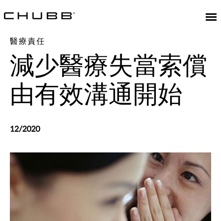
醫療責任
減少醫療失當索償
由有效溝通開始
12/2020