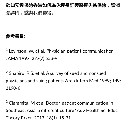
欲知安達保險香港如何為你度身訂製醫療失當保險，請
瀏
覽詳情
，或
與我們聯絡
。
參考書目:
1
Levinson, W. et al. Physician-patient communication
JAMA 1997; 277(7):553-9
2
Shapiro, R.S. et al. A survey of sued and nonsued
physicians and suing patients Arch Intern Med 1989; 149:
2190-6
3
Claramita, M et al Doctor-patient communication in
Southeast Asia: a different culture? Adv Health Sci Educ
Theory Pract. 2013; 18(1): 15-31