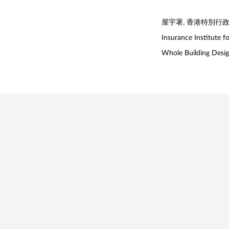
屋宇署, 香港特別行
Insurance Institute 
Whole Building Desi