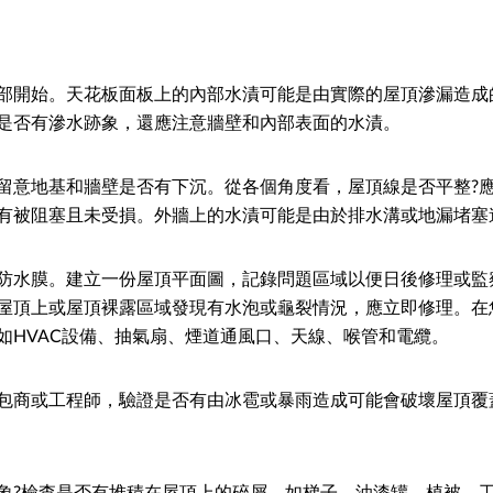
部開始。天花板面板上的內部水漬可能是由實際的屋頂滲漏造成
是否有滲水跡象，還應注意牆壁和內部表面的水漬。
留意地基和牆壁是否有下沉。從各個角度看，屋頂線是否平整?
有被阻塞且未受損。外牆上的水漬可能是由於排水溝或地漏堵塞
防水膜。建立一份屋頂平面圖，記錄問題區域以便日後修理或監
屋頂上或屋頂裸露區域發現有水泡或龜裂情況，應立即修理。在
如HVAC設備、抽氣扇、煙道通風口、天線、喉管和電纜。
包商或工程師，驗證是否有由冰雹或暴雨造成可能會破壞屋頂覆
象?檢查是否有堆積在屋頂上的碎屑，如梯子、油漆罐、植被、