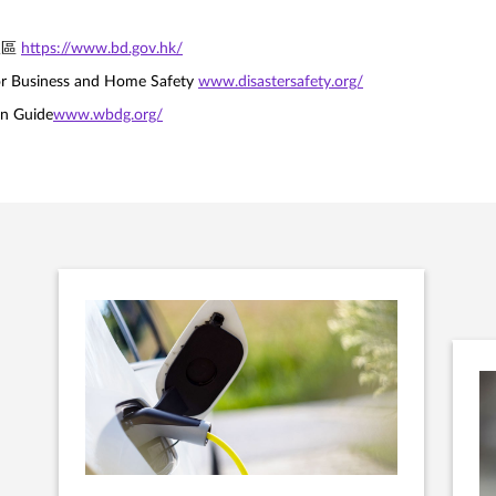
政區
https://www.bd.gov.hk/
for Business and Home Safety
www.disastersafety.org/
gn Guide
www.wbdg.org/