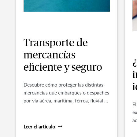
Transporte de
mercancías
¿
eficiente y seguro
i
Descubre cómo proteger las distintas
mercancías que embarques o despaches
por vía aérea, marítima, férrea, fluvial o
El
terrestre.
ex
ac
Leer el artículo
af
d