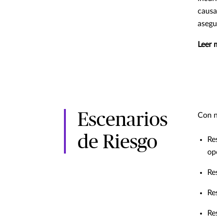
causa
asegu
Leer 
Escenarios
Con n
de Riesgo
Re
op
Re
Re
Re