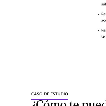
su
Re
ac
Re
te
CASO DE ESTUDIO
¿Cómo te pued