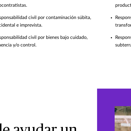
bcontratistas.
product
sponsabilidad civil por contaminación súbita,
Respons
cidental e imprevista.
transfo
sponsabilidad civil por bienes bajo cuidado,
Respons
nencia y/o control.
subterr
e ayudar un