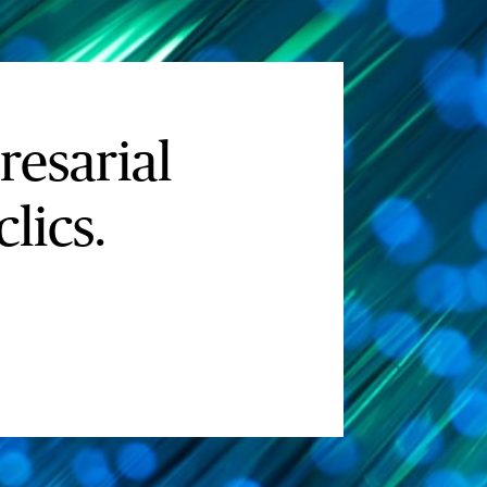
resarial
lics.