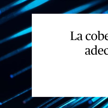
La cobe
adec