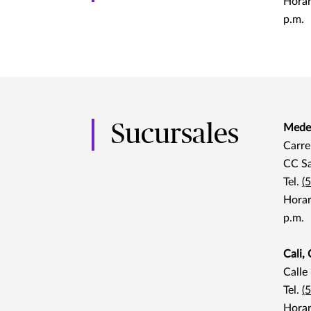
Horar
p.m.
Sucursales
Medel
Carre
CC Sa
Tel.
(
Horar
p.m.
Cali,
Calle
Tel.
(
Horar