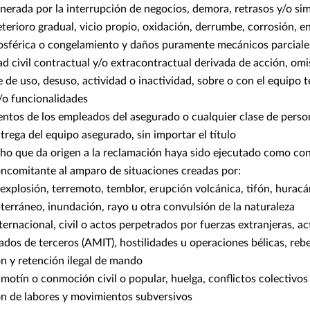
nerada por la interrupción de negocios, demora, retrasos y/o sim
terioro gradual, vicio propio, oxidación, derrumbe, corrosión, 
férica o congelamiento y daños puramente mecánicos parciale
d civil contractual y/o extracontractual derivada de acción, omi
e de uso, desuso, actividad o inactividad, sobre o con el equipo t
/o funcionalidades
ntos de los empleados del asegurado o cualquier clase de perso
rega del equipo asegurado, sin importar el título
ho que da origen a la reclamación haya sido ejecutado como co
oncomitante al amparo de situaciones creadas por:
 explosión, terremoto, temblor, erupción volcánica, tifón, huracá
terráneo, inundación, rayo u otra convulsión de la naturaleza
ternacional, civil o actos perpetrados por fuerzas extranjeras, a
ados de terceros (AMIT), hostilidades u operaciones bélicas, rebe
n y retención ilegal de mando
motín o conmoción civil o popular, huelga, conflictos colectivos
n de labores y movimientos subversivos