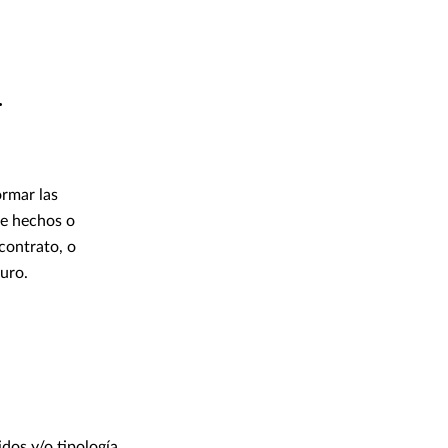
r
ormar las
re hechos o
contrato, o
guro.
idos y/o tipología