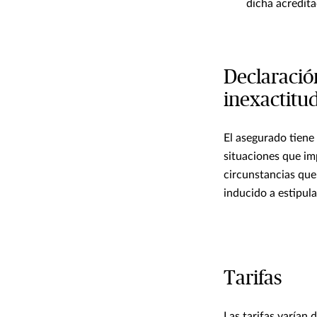
dicha acredit
Declaración
inexactitud
El asegurado tiene 
situaciones que im
circunstancias que
inducido a estipul
Tarifas
Las tarifas varían 