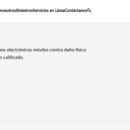
 nosotros
Siniestros
Servicios en Línea
Contáctanos
pos electrónicos móviles contra daño físico
o calificado.