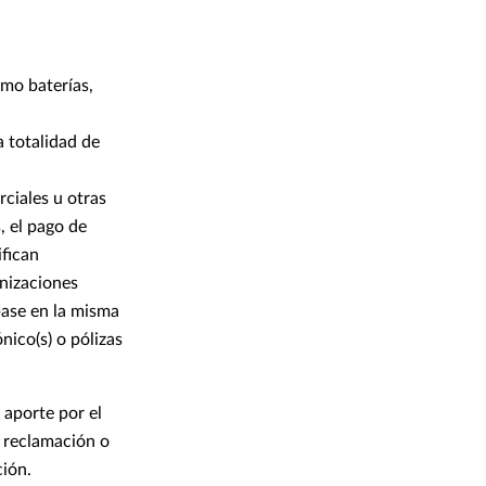
mo baterías,
 totalidad de
ciales u otras
, el pago de
ifican
nizaciones
base en la misma
ónico(s) o pólizas
 aporte por el
a reclamación o
ción.