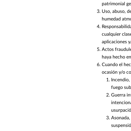
patrimonial ge
Uso, abuso, de
humedad atmos
Responsabilida
cualquier clas
aplicaciones y
Actos fraudule
haya hecho ent
Cuando el hec
ocasión y/o c
Incendio,
fuego sub
Guerra in
intencion
usurpació
Asonada, 
suspensió