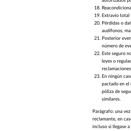
autorizados p
Reacondiciona
Extravío total
Pérdidas o da
audífonos, man
Posterior even
número de even
Este seguro no
leyes o regula
reclamaciones.
En ningún cas
pactado en el 
póliza de segur
similares.
Parágrafo: una vez
reclamante, en cas
incluso si llegase 