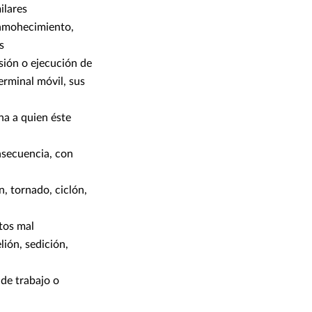
ilares
enmohecimiento,
s
sión o ejecución de
erminal móvil, sus
na a quien éste
nsecuencia, con
n, tornado, ciclón,
ctos mal
lión, sedición,
 de trabajo o