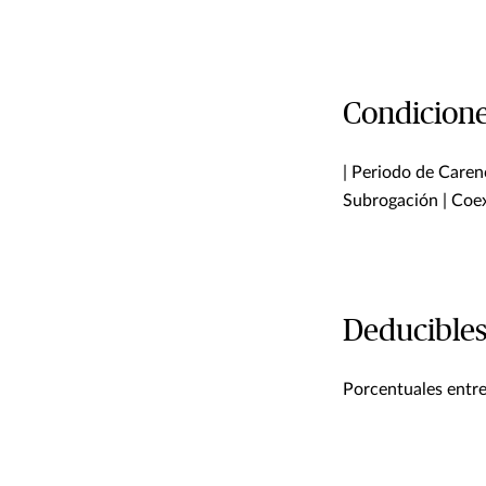
Condicione
| Periodo de Carenc
Subrogación | Coex
Deducible
Porcentuales entr