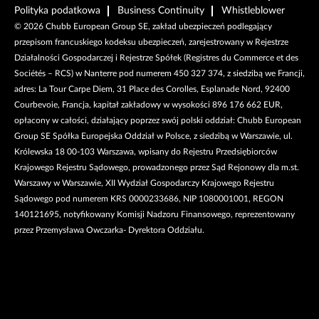
Polityka podatkowa
Business Continuity
Whistleblower
©
2026
Chubb European Group SE, zakład ubezpieczeń podlegający
przepisom francuskiego kodeksu ubezpieczeń, zarejestrowany w Rejestrze
Działalności Gospodarczej i Rejestrze Spółek (Registres du Commerce et des
Sociétés – RCS) w Nanterre pod numerem 450 327 374, z siedzibą we Francji,
adres: La Tour Carpe Diem, 31 Place des Corolles, Esplanade Nord, 92400
Courbevoie, Francja, kapitał zakładowy w wysokości 896 176 662 EUR,
opłacony w całości, działający poprzez swój polski oddział: Chubb European
Group SE Spółka Europejska Oddział w Polsce, z siedzibą w Warszawie, ul.
Królewska 18 00-103 Warszawa, wpisany do Rejestru Przedsiębiorców
Krajowego Rejestru Sądowego, prowadzonego przez Sąd Rejonowy dla m.st.
Warszawy w Warszawie, XII Wydział Gospodarczy Krajowego Rejestru
Sądowego pod numerem KRS 0000233686, NIP 1080001001, REGON
140121695, notyfikowany Komisji Nadzoru Finansowego, reprezentowany
przez Przemysława Owczarka- Dyrektora Oddziału.