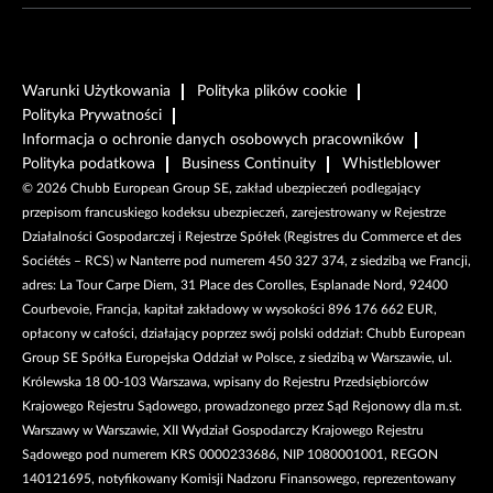
Warunki Użytkowania
Polityka plików cookie
Polityka Prywatności
Informacja o ochronie danych osobowych pracowników
Polityka podatkowa
Business Continuity
Whistleblower
©
2026
Chubb European Group SE, zakład ubezpieczeń podlegający
przepisom francuskiego kodeksu ubezpieczeń, zarejestrowany w Rejestrze
Działalności Gospodarczej i Rejestrze Spółek (Registres du Commerce et des
Sociétés – RCS) w Nanterre pod numerem 450 327 374, z siedzibą we Francji,
adres: La Tour Carpe Diem, 31 Place des Corolles, Esplanade Nord, 92400
Courbevoie, Francja, kapitał zakładowy w wysokości 896 176 662 EUR,
opłacony w całości, działający poprzez swój polski oddział: Chubb European
Group SE Spółka Europejska Oddział w Polsce, z siedzibą w Warszawie, ul.
Królewska 18 00-103 Warszawa, wpisany do Rejestru Przedsiębiorców
Krajowego Rejestru Sądowego, prowadzonego przez Sąd Rejonowy dla m.st.
Warszawy w Warszawie, XII Wydział Gospodarczy Krajowego Rejestru
Sądowego pod numerem KRS 0000233686, NIP 1080001001, REGON
140121695, notyfikowany Komisji Nadzoru Finansowego, reprezentowany