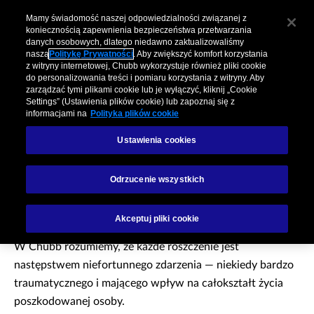
Mamy świadomość naszej odpowiedzialności związanej z
koniecznością zapewnienia bezpieczeństwa przetwarzania
danych osobowych, dlatego niedawno zaktualizowaliśmy
naszą
Politykę Prywatności
. Aby zwiększyć komfort korzystania
z witryny internetowej, Chubb wykorzystuje również pliki cookie
do personalizowania treści i pomiaru korzystania z witryny. Aby
zarządzać tymi plikami cookie lub je wyłączyć, kliknij „Cookie
Settings” (Ustawienia plików cookie) lub zapoznaj się z
informacjami na
Polityka plików cookie
Ustawienia cookies
Szkody z ubezpieczeń
Odrzucenie wszystkich
NNW
Akceptuj pliki cookie
W Chubb rozumiemy, że każde roszczenie jest
następstwem niefortunnego zdarzenia — niekiedy bardzo
traumatycznego i mającego wpływ na całokształt życia
poszkodowanej osoby.