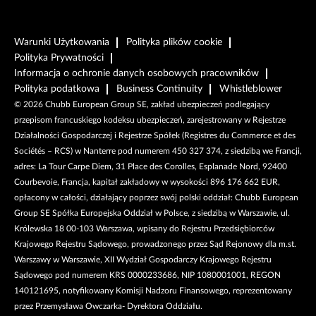
Warunki Użytkowania
Polityka plików cookie
Polityka Prywatności
Informacja o ochronie danych osobowych pracowników
Polityka podatkowa
Business Continuity
Whistleblower
©
2026
Chubb European Group SE, zakład ubezpieczeń podlegający
przepisom francuskiego kodeksu ubezpieczeń, zarejestrowany w Rejestrze
Działalności Gospodarczej i Rejestrze Spółek (Registres du Commerce et des
Sociétés – RCS) w Nanterre pod numerem 450 327 374, z siedzibą we Francji,
adres: La Tour Carpe Diem, 31 Place des Corolles, Esplanade Nord, 92400
Courbevoie, Francja, kapitał zakładowy w wysokości 896 176 662 EUR,
opłacony w całości, działający poprzez swój polski oddział: Chubb European
Group SE Spółka Europejska Oddział w Polsce, z siedzibą w Warszawie, ul.
Królewska 18 00-103 Warszawa, wpisany do Rejestru Przedsiębiorców
Krajowego Rejestru Sądowego, prowadzonego przez Sąd Rejonowy dla m.st.
Warszawy w Warszawie, XII Wydział Gospodarczy Krajowego Rejestru
Sądowego pod numerem KRS 0000233686, NIP 1080001001, REGON
140121695, notyfikowany Komisji Nadzoru Finansowego, reprezentowany
przez Przemysława Owczarka- Dyrektora Oddziału.