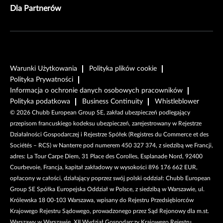
Dla Partnerów
Warunki Użytkowania
Polityka plików cookie
Polityka Prywatności
Informacja o ochronie danych osobowych pracowników
Polityka podatkowa
Business Continuity
Whistleblower
©
2026
Chubb European Group SE, zakład ubezpieczeń podlegający
przepisom francuskiego kodeksu ubezpieczeń, zarejestrowany w Rejestrze
Działalności Gospodarczej i Rejestrze Spółek (Registres du Commerce et des
Sociétés – RCS) w Nanterre pod numerem 450 327 374, z siedzibą we Francji,
adres: La Tour Carpe Diem, 31 Place des Corolles, Esplanade Nord, 92400
Courbevoie, Francja, kapitał zakładowy w wysokości 896 176 662 EUR,
opłacony w całości, działający poprzez swój polski oddział: Chubb European
Group SE Spółka Europejska Oddział w Polsce, z siedzibą w Warszawie, ul.
Królewska 18 00-103 Warszawa, wpisany do Rejestru Przedsiębiorców
Krajowego Rejestru Sądowego, prowadzonego przez Sąd Rejonowy dla m.st.
Warszawy w Warszawie, XII Wydział Gospodarczy Krajowego Rejestru