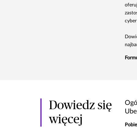
oferu
zasto
cyber
Dowie
najba
Formu
Dowiedz się
Ogó
Ube
więcej
Pobie