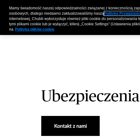
Mamy świadomość naszej odpowiedzialności związanej z koniecznością za
Produkty
Ubezpiec
osobowych, dlatego niedawno zaktualizowaliśmy naszą
Politykę Prywatnośc
internetowej, Chubb wykorzystuje również pliki cookie do personalizowania tr
tymi plikami cookie lub je wyłączyć, kliknij „Cookie Settings” (Ustawienia pli
na
Polityka plików cookie
Ubezpieczenia
Kontakt z nami