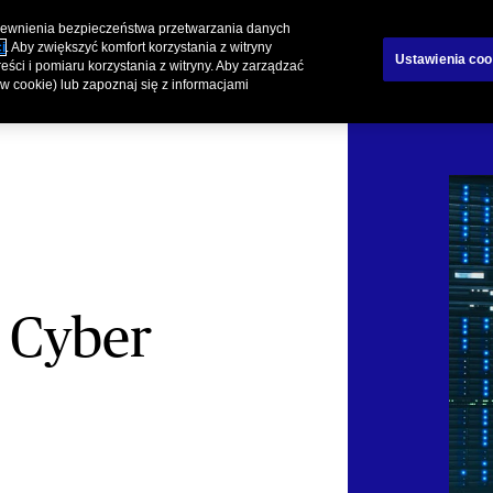
pewnienia bezpieczeństwa przetwarzania danych
zenia indywidualne
Programy Affinity
i
. Aby zwiększyć komfort korzystania z witryny
Ustawienia coo
eści i pomiaru korzystania z witryny. Aby zarządzać
ków cookie) lub zapoznaj się z informacjami
 Cyber