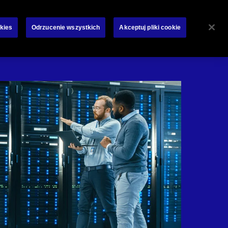
O Chubb
Aktualności
Likwidacja szkód
Kontakt
kies
Odrzucenie wszystkich
Akceptuj pliki cookie