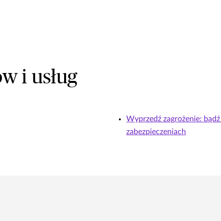
w i usług
Wyprzedź zagrożenie: bądź 
zabezpieczeniach