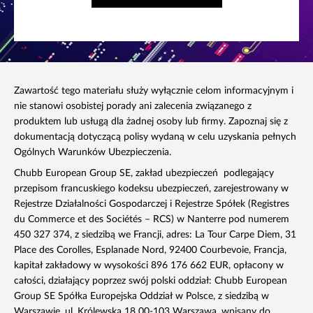
Zawartość tego materiału służy wyłącznie celom informacyjnym i
nie stanowi osobistej porady ani zalecenia związanego z
produktem lub usługą dla żadnej osoby lub firmy. Zapoznaj się z
dokumentacją dotyczącą polisy wydaną w celu uzyskania pełnych
Ogólnych Warunków Ubezpieczenia.
Chubb European Group SE, zakład ubezpieczeń podlegający
przepisom francuskiego kodeksu ubezpieczeń, zarejestrowany w
Rejestrze Działalności Gospodarczej i Rejestrze Spółek (Registres
du Commerce et des Sociétés – RCS) w Nanterre pod numerem
450 327 374, z siedzibą we Francji, adres: La Tour Carpe Diem, 31
Place des Corolles, Esplanade Nord, 92400 Courbevoie, Francja,
kapitał zakładowy w wysokości 896 176 662 EUR, opłacony w
całości, działający poprzez swój polski oddział: Chubb European
Group SE Spółka Europejska Oddział w Polsce, z siedzibą w
Warszawie, ul. Królewska 18 00-103 Warszawa, wpisany do