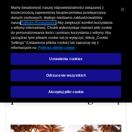
Mamy świadomość naszej odpowiedzialności związanej z
koniecznością zapewnienia bezpieczeństwa przetwarzania
danych osobowych, dlatego niedawno zaktualizowaliśmy
naszą
Politykę Prywatności
. Aby zwiększyć komfort korzystania
z witryny internetowej, Chubb wykorzystuje również pliki cookie
do personalizowania treści i pomiaru korzystania z witryny. Aby
zarządzać tymi plikami cookie lub je wyłączyć, kliknij „Cookie
Settings” (Ustawienia plików cookie) lub zapoznaj się z
PODRÓŻE
informacjami na
Polityka plików cookie
Ustawienia cookies
8 wskazówek
dotyczących
Odrzucenie wszystkich
bezpiecznego
Akceptuj pliki cookie
podróżowania za granicę