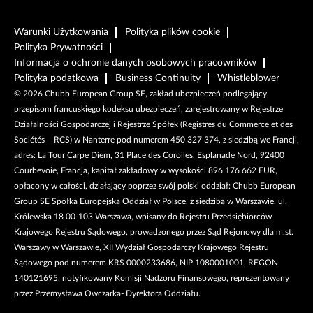
Warunki Użytkowania
Polityka plików cookie
Polityka Prywatności
Informacja o ochronie danych osobowych pracowników
Polityka podatkowa
Business Continuity
Whistleblower
©
2026
Chubb European Group SE, zakład ubezpieczeń podlegający
przepisom francuskiego kodeksu ubezpieczeń, zarejestrowany w Rejestrze
Działalności Gospodarczej i Rejestrze Spółek (Registres du Commerce et des
Sociétés – RCS) w Nanterre pod numerem 450 327 374, z siedzibą we Francji,
adres: La Tour Carpe Diem, 31 Place des Corolles, Esplanade Nord, 92400
Courbevoie, Francja, kapitał zakładowy w wysokości 896 176 662 EUR,
opłacony w całości, działający poprzez swój polski oddział: Chubb European
Group SE Spółka Europejska Oddział w Polsce, z siedzibą w Warszawie, ul.
Królewska 18 00-103 Warszawa, wpisany do Rejestru Przedsiębiorców
Krajowego Rejestru Sądowego, prowadzonego przez Sąd Rejonowy dla m.st.
Warszawy w Warszawie, XII Wydział Gospodarczy Krajowego Rejestru
Sądowego pod numerem KRS 0000233686, NIP 1080001001, REGON
140121695, notyfikowany Komisji Nadzoru Finansowego, reprezentowany
przez Przemysława Owczarka- Dyrektora Oddziału.