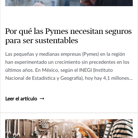
Por qué las Pymes necesitan seguros
para ser sustentables
Las pequeñas y medianas empresas (Pymes) en la región
han experimentado un crecimiento sin precedentes en los
últimos años. En México, según el INEGI (Instituto
Nacional de Estadística y Geografía), hoy hay 4,1 millones
de empresas que caen en esta categoría, incluyendo a
microempresas. En total, alcanzan el 97.3% de
Leer el artículo
participación de mercado. En Colombia las cifras son
similares: según la Confederación Colombiana de Cámaras
de Comercio, las pymes -también incluyendo a las
microempresas- llegan a un sorprendente 99,6% de
participación.