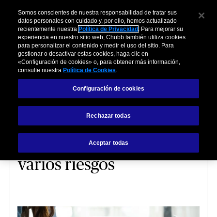
Riesgos en la construcción: cómo anticiparse y proteger tu inver
Somos conscientes de nuestra responsabilidad de tratar sus
datos personales con cuidado y, por ello, hemos actualizado
recientemente nuestra
Política de Privacidad
. Para mejorar su
experiencia en nuestro sitio web, Chubb también utiliza cookies
para personalizar el contenido y medir el uso del sitio. Para
gestionar o desactivar estas cookies, haga clic en
«Configuración de cookies» o, para obtener más información,
consulte nuestra
Política de Cookies
.
RECURSOS
Configuración de cookies
Las Pymes peruanas
Rechazar todas
confían en su futuro,
pero siguen expuestas a
Aceptar todas
varios riesgos