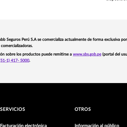
bb Seguros Perú S.A se comercializa actualmente de forma exclusiva por
 comercializadoras.
ón sobre los productos puede remitirse a
www.sbs.gob.pe
(portal del usu
(51-1) 417- 5000
.
SERVICIOS
OTROS
Facturación electrónica
Información al público