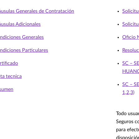
áusulas Generales de Contratación
Solicit
áusulas Adicionales
Solicit
ndiciones Generales
Oficio
ndiciones Particulares
Resolu
rtificado
SC – S
HUAN
ta tecnica
SC – 
sumen
1,2,3)
Todo usuar
Seguros co
para efect
disposició