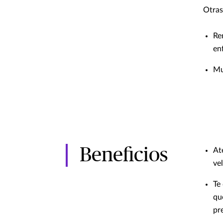
Otras
Re
en
Mu
Beneficios
At
ve
Te
qu
pr