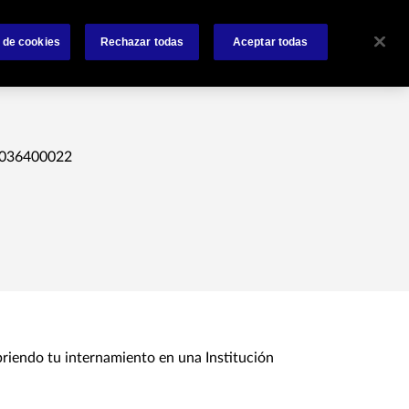
Sobre nosotros
Siniestros
Noticias
Contactanos
 de cookies
Rechazar todas
Aceptar todas
2036400022
riendo tu internamiento en una Institución