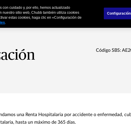
s con cuidado y, por ello, hemos actualizado
s
Empresas
Socios Comerciales
n nuestro sitio web, Chubb también utiliza cookies
Configuración
activar estas cookies, haga clic en «Configuración de
kies
.
zación
Código SBS: AE
indamos una Renta Hospitalaria por accidente o enfermedad, cub
talaria, hasta un máximo de 365 días.