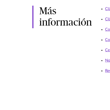
Más
Cl
Cl
información
Co
Co
Ce
No
Re