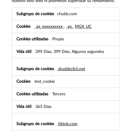
nuestro sitio web ni podremos supervisar su rendimiento.
Cookies
chubb.com
de
desempeño
_ga_xxxxxxxxxx
,
_ga
,
MGX_UC
Propia
399 Días, 399 Días, Algunos segundos
doubleclick.net
test_cookie
Tercero
365 Días
tiktok.com