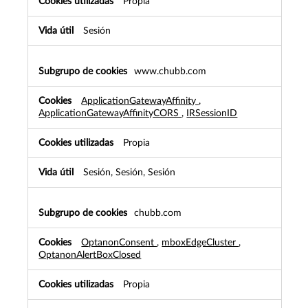
Propia
Sesión
www.chubb.com
ApplicationGatewayAffinity
,
ApplicationGatewayAffinityCORS
,
IRSessionID
Propia
Sesión, Sesión, Sesión
chubb.com
OptanonConsent
,
mboxEdgeCluster
,
OptanonAlertBoxClosed
Propia