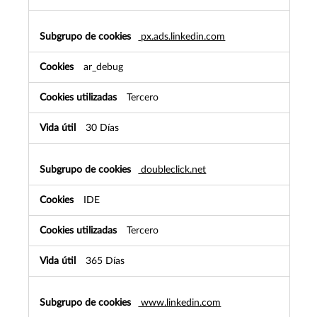
px.ads.linkedin.com
ar_debug
Tercero
30 Días
doubleclick.net
IDE
Tercero
365 Días
www.linkedin.com