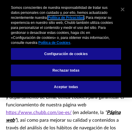
Somos conscientes de nuestra responsabilidad de tratar sus
datos personales con cuidado y, por ello, hemos actualizado
recientemente nuestra
Política de Privacidad
. Para mejorar su
experiencia en nuestro sitio web, Chubb también utiliza cookies
para personalizar el contenido y medir el uso del sitio. Para
gestionar o desactivar estas cookies, haga clic en
Política de Cookies
«Configuración de cookies» o, para obtener más información,
consulte nuestra
Política de Cookies
.
Configuración de cookies
CHUBB PERU S.A. COMPAÑIA DE SEGUROS Y
Rechazar todas
REASEGUROS
(en adelante,
“
CHUBB
”
), con RUC
Nº20390625007, con domicilio en Calle Amador Merino
Aceptar todas
Reyna Nº267, interior 402, distrito de San Isidro, provincia
y departamento de Lima, utiliza
cookies
para garantizar el
funcionamiento de nuestra página web
https://www.chubb.com/pe-es/
(en adelante, la
“
Página
web
”
), así como para mejorar su calidad y contenidos a
través del análisis de los hábitos de navegación de los