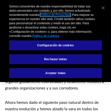
Somos conscientes de nuestra responsabilidad de tratar sus
datos personales con cuidado y, por ello, hemos actualizado
recientemente nuestra
Política de Privacidad
. Para mejorar su
experiencia en nuestro sitio web, Chubb también utiliza cookies
para personalizar el contenido y medir el uso del sitio. Para
gestionar o desactivar estas cookies, haga clic en
Multinacionales
«Configuración de cookies» o, para obtener más información,
consulte nuestra
Política de Cookies
.
Configuración de cookies
En Chubb entendemos los desafíos que presentan
Rechazar todas
actualmente los riesgos complejos e interconectados a las
grandes organizaciones multinacionales. Durante tres
Aceptar todas
décadas hemos estado proporcionando soluciones de
seguros globalmente coordinadas y localmente flexibles a
grandes organizaciones y a sus corredores.
Ahora hemos dado el siguiente paso natural dentro de
nuestra evolución y hemos alzado la vara en todos los