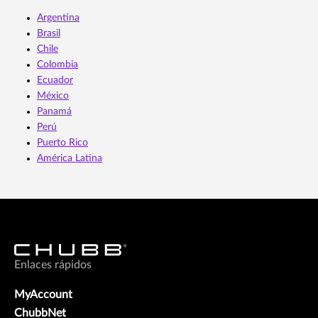
Argentina
Brasil
Chile
Colombia
Ecuador
México
Panamá
Perú
Puerto Rico
América Latina
Enlaces rápidos
MyAccount
ChubbNet