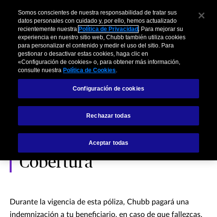
Somos conscientes de nuestra responsabilidad de tratar sus
datos personales con cuidado y, por ello, hemos actualizado
recientemente nuestra
Política de Privacidad
. Para mejorar su
experiencia en nuestro sitio web, Chubb también utiliza cookies
para personalizar el contenido y medir el uso del sitio. Para
gestionar o desactivar estas cookies, haga clic en
Microseguro de Vida y
«Configuración de cookies» o, para obtener más información,
consulte nuestra
Política de Cookies
.
Sepelio
Configuración de cookies
Rechazar todas
Código SBS: VI2037200131
Aceptar todas
Cobertura
Durante la vigencia de esta póliza, Chubb pagará una
indemnización a tu beneficiario, en caso de que fallezcas,