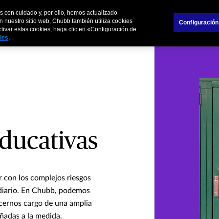
s con cuidado y, por ello, hemos actualizado
s
Empresas
Socios Comerciales
n nuestro sitio web, Chubb también utiliza cookies
Configuración
activar estas cookies, haga clic en «Configuración de
kies
.
educativas
r con los complejos riesgos
 diario. En Chubb, podemos
cernos cargo de una amplia
ñadas a la medida.