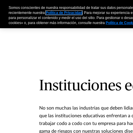
Somos conscientes de nuestra responsabilidad de tratar sus datos personale
Personas y Familia
recientemente nuestra
Política de Privacidad
. Para mejorar su experiencia e
para personalizar el contenido y medir el uso del sitio. Para gestionar o des
cookies» o, para obtener más información, consulte nuestra
Política de Coo
Instituciones 
No son muchas las industrias que deben lidia
que las instituciones educativas enfrentan a
trabajar codo a codo con tu empresa para ha
gama de riesgos con nuestras soluciones dise