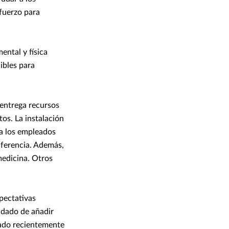
fuerzo para
ntal y física
ibles para
 entrega recursos
os. La instalación
ra los empleados
iferencia. Además,
medicina. Otros
xpectativas
uidado de añadir
tado recientemente