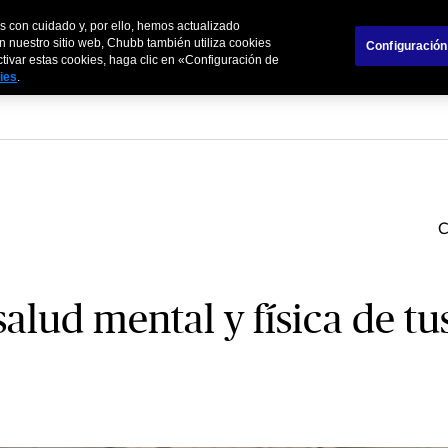
s con cuidado y, por ello, hemos actualizado
s
Empresas
Socios Comerciales
n nuestro sitio web, Chubb también utiliza cookies
Configuración
activar estas cookies, haga clic en «Configuración de
kies
.
alud mental y física de tu