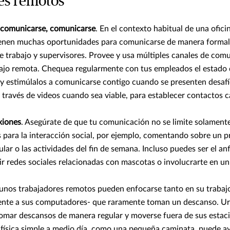
es remotos
 comunicarse, comunicarse
. En el contexto habitual de una ofici
enen muchas oportunidades para comunicarse de manera formal 
 trabajo y supervisores. Provee y usa múltiples canales de com
bajo remota. Chequea regularmente con tus empleados el estado 
 y estimúlalos a comunicarse contigo cuando se presenten desafí
través de videos cuando sea viable, para establecer contactos ca
xiones
. Asegúrate de que tu comunicación no se limite solamente 
 para la interacción social, por ejemplo, comentando sobre un 
ular o las actividades del fin de semana. Incluso puedes ser el an
r redes sociales relacionadas con mascotas o involucrarte en un
unos trabajadores remotos pueden enfocarse tanto en su trabajo
rente a sus computadores- que raramente toman un descanso. Ur
omar descansos de manera regular y moverse fuera de sus estaci
 física simple a medio día, como una pequeña caminata, puede ay