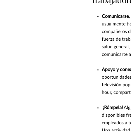
trabajador
Comunicarse,
usualmente ti
compañeros de
fuerza de tra
salud general,
comunicarte a 
Apoyo y cone
oportunidades
televisión pop
hour, comparti
¡Rómpela!
Alg
disponibles f
empleados a t
Una actividad