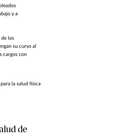
mpleados
abajo y a
 de los
ngan su curso al
os cargos con
ara la salud física
salud de