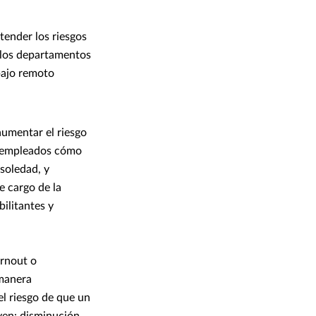
tender los riesgos
y los departamentos
abajo remoto
aumentar el riesgo
s empleados cómo
 soledad, y
e cargo de la
ilitantes y
.
urnout o
 manera
el riesgo de que un
yen: disminución