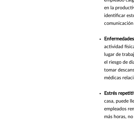
en la producti
identificar e
comunicación 
Enfermedades 
actividad físi
lugar de traba
el riesgo de d
tomar descanso
médicas relaci
Estrés repetit
casa, puede ll
empleados remo
más horas, no