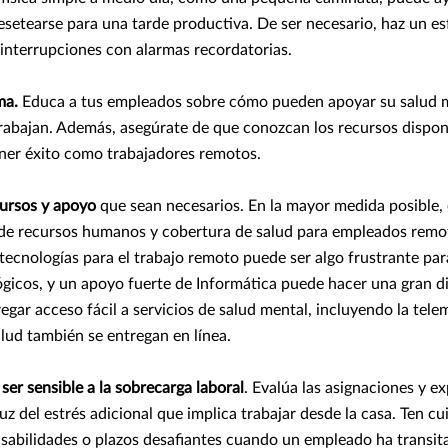
setearse para una tarde productiva. De ser necesario, haz un es
 interrupciones con alarmas recordatorias.
ma.
Educa a tus empleados sobre cómo pueden apoyar su salud me
trabajan. Además, asegúrate de que conozcan los recursos dispon
ener éxito como trabajadores remotos.
cursos y apoyo
que sean necesarios. En la mayor medida posible,
 de recursos humanos y cobertura de salud para empleados remot
tecnologías para el trabajo remoto puede ser algo frustrante pa
gicos, y un apoyo fuerte de Informática puede hacer una gran d
egar acceso fácil a servicios de salud mental, incluyendo la tele
alud también se entregan en línea.
ser sensible a la sobrecarga laboral
. Evalúa las asignaciones y e
 luz del estrés adicional que implica trabajar desde la casa. Ten c
sabilidades o plazos desafiantes cuando un empleado ha transi