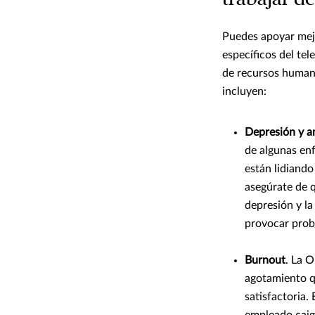
Puedes apoyar mejo
específicos del tel
de recursos humano
incluyen:
Depresión y a
de algunas en
están lidiando
asegúrate de q
depresión y l
provocar prob
Burnout
. La 
agotamiento q
satisfactoria.
empleado caig