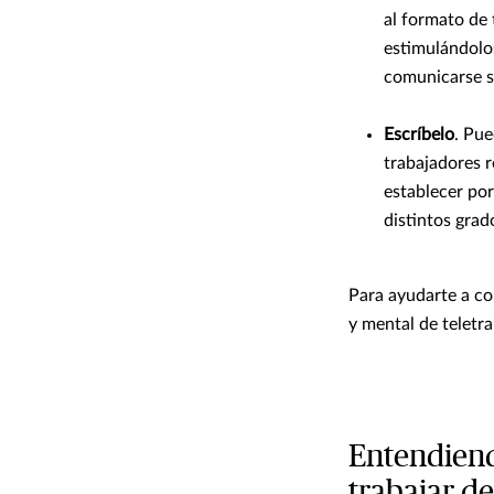
al formato de 
estimulándolos
comunicarse si
Escríbelo
. Pue
trabajadores 
establecer por
distintos grad
Para ayudarte a com
y mental de teletr
Entendiend
trabajar de