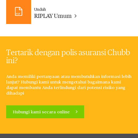
Unduh
RIPLAY Umum
Tertarik dengan polis asuransi Chubb
ini?
Anda memiliki pertanyaan atau membutuhkan informasi lebih
lanjut? Hubungi kami untuk mengetahui bagaimana kami
dapat membantu Anda terlindungi dari potensi risiko yang
dihadapi
Hubungi kami secara online