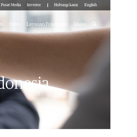
Pusat Media
Investor
Hubungi kami
English
Search
ts
Mitra
Layanan Pelanggan
Klaim
donesia