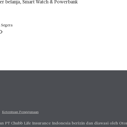
er belanja, Smart Watch & Powerbank
a Segera
Ketentuan Penggunaan
n PT Chubb Life Insurance Indonesia berizin dan diawasi oleh Oto