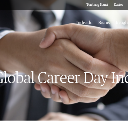
Tentang Kami
Karier
Individu
Bisnis
Insigh
Global Career Day In