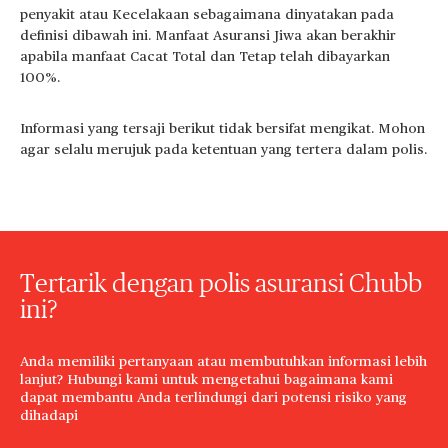
penyakit atau Kecelakaan sebagaimana dinyatakan pada
definisi dibawah ini. Manfaat Asuransi Jiwa akan berakhir
apabila manfaat Cacat Total dan Tetap telah dibayarkan
100%.
Informasi yang tersaji berikut tidak bersifat mengikat. Mohon
agar selalu merujuk pada ketentuan yang tertera dalam polis.
Tertarik dengan polis asuransi Chubb
ini?
Anda memiliki pertanyaan atau membutuhkan informasi lebih
lanjut? Hubungi kami untuk mengetahui bagaimana kami
dapat membantu Anda terlindungi dari potensi risiko yang
dihadapi