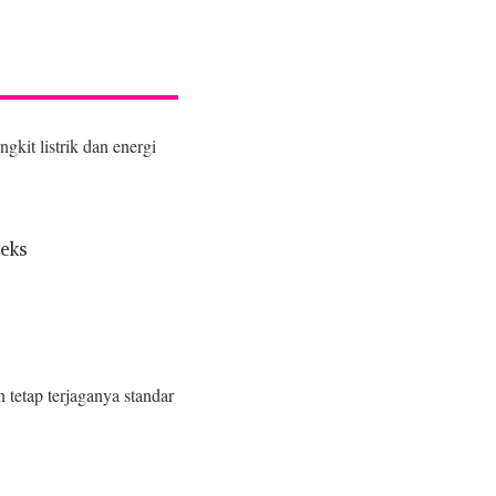
gkit listrik dan energi
leks
tetap terjaganya standar