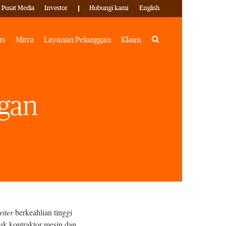
Pusat Media
Investor
Hubungi kami
English
Search
ts
Mitra
Layanan Pelanggan
Klaim
ngan
iter
berkeahlian tinggi
tuk kontraktor mesin dan