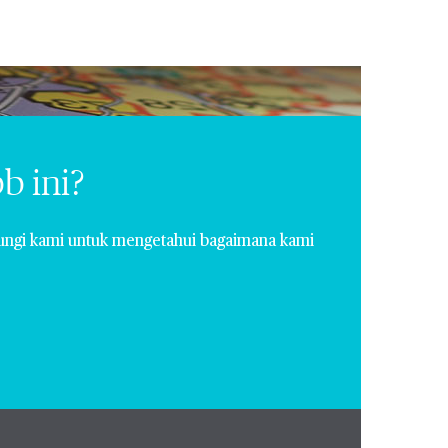
b ini?
ungi kami untuk mengetahui bagaimana kami