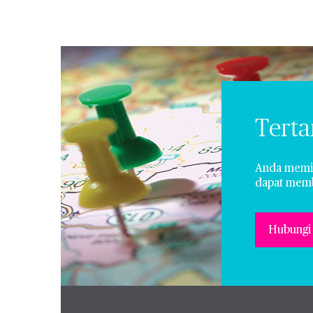
Terta
Anda memil
dapat memba
Hubungi 