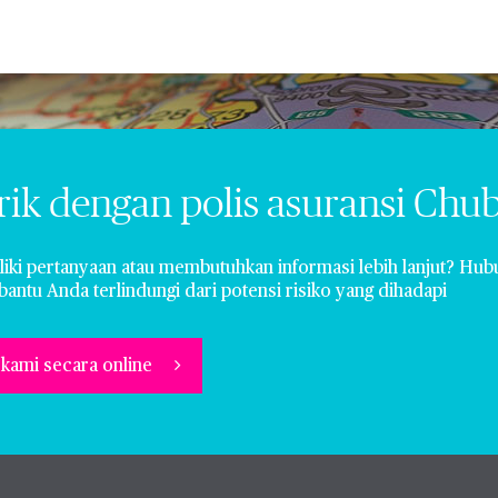
rik dengan polis asuransi Chub
iki pertanyaan atau membutuhkan informasi lebih lanjut? Hub
ntu Anda terlindungi dari potensi risiko yang dihadapi
kami secara online