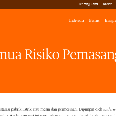
Tentang Kami
Karier
Individu
Bisnis
Insigh
mua Risiko Pemasa
talasi pabrik listrik atau mesin dan permesinan. Dipimpin oleh
underwr
ntuk Anda, asuransi ini merupakan pilihan yang tepat, tidak hanya un