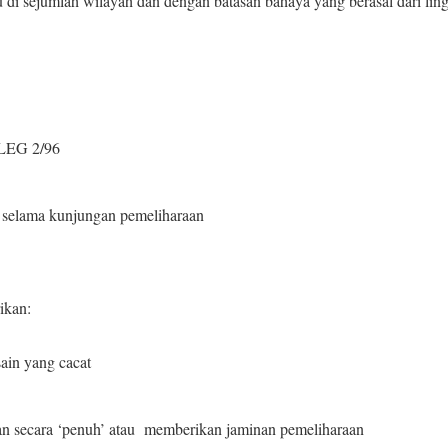
u di sejumlah wilayah dan dengan batasan bahaya yang berasal dari li
 LEG 2/96
g selama kunjungan pemeliharaan
ikan:
sain yang cacat
an secara ‘penuh’ atau memberikan jaminan pemeliharaan