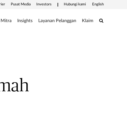
rier
Pusat Media
Investors
Hubungi kami
English
Search
Mitra
Insights
Layanan Pelanggan
Klaim
umah