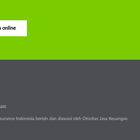
 online
naan
urance Indonesia berizin dan diawasi oleh Otoritas Jasa Keuangan.