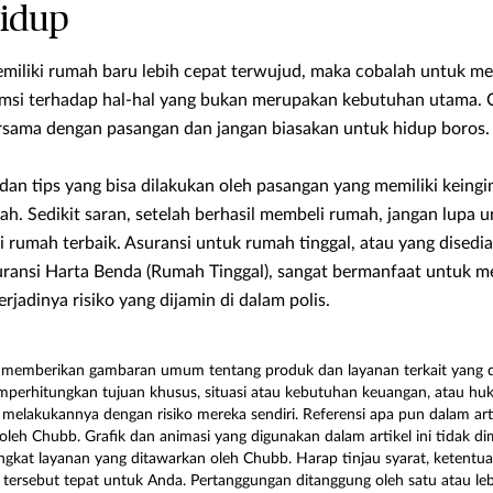
hidup
miliki rumah baru lebih cepat terwujud, maka cobalah untuk m
si terhadap hal-hal yang bukan merupakan kebutuhan utama. Car
rsama dengan pasangan dan jangan biasakan untuk hidup boros.
 dan tips yang bisa dilakukan oleh pasangan yang memiliki kein
h. Sedikit saran, setelah berhasil membeli rumah, jangan lupa 
i rumah terbaik. Asuransi untuk rumah tinggal, atau yang dised
ansi Harta Benda (Rumah Tinggal), sangat bermanfaat untuk m
rjadinya risiko yang dijamin di dalam polis.
ya memberikan gambaran umum tentang produk dan layanan terkait yang di
perhitungkan tujuan khusus, situasi atau kebutuhan keuangan, atau huku
melakukannya dengan risiko mereka sendiri. Referensi apa pun dalam art
leh Chubb. Grafik dan animasi yang digunakan dalam artikel ini tidak d
ingkat layanan yang ditawarkan oleh Chubb. Harap tinjau syarat, ketentua
tersebut tepat untuk Anda. Pertanggungan ditanggung oleh satu atau le