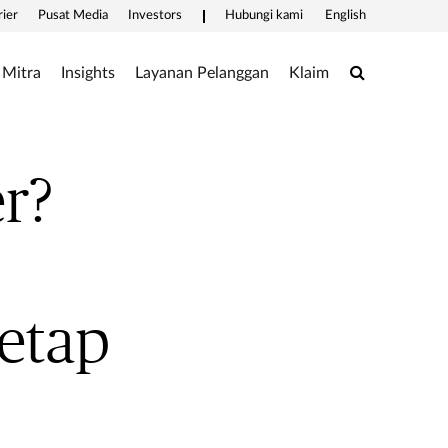
rier
Pusat Media
Investors
Hubungi kami
English
Search
Mitra
Insights
Layanan Pelanggan
Klaim
r?
etap