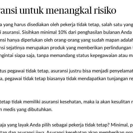
uransi untuk menangkal risiko
 yang harus disediakan oleh pekerja tidak tetap, salah satu yang 
 asuransi. Sisihkan minimal 10% dari penghasilan bulanan Anda 
si hanya diperlukan oleh orang-orang yang sudah mapan adalah
si sejatinya merupakan produk yang memberikan perlindungan t
ngintai siapa saja, tanpa memandang status kepegawaian atau ma
us pegawai tidak tetap, asuransi justru bisa menjadi penyelamat 
pa, pegawai tidak tetap biasanya tidak mendapatkan tunjangan r
 tetap tidak memiliki asuransi kesehatan, maka ia akan kesulita
n medis yang dibutuhkan.
saja yang layak Anda pilih sebagai pekerja tidak tetap? Minimal, p
atan dan asuransi jiwa. Asuransi kesehatan akan memberikan prot