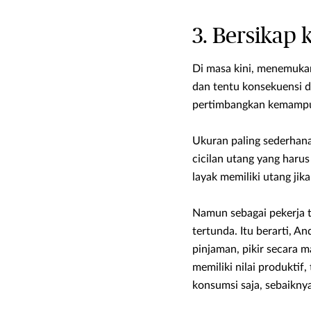
3. Bersikap 
Di masa kini, menemuka
dan tentu konsekuensi d
pertimbangkan kemampua
Ukuran paling sederhan
cicilan utang yang haru
layak memiliki utang jika
Namun sebagai pekerja t
tertunda. Itu berarti, A
pinjaman, pikir secara 
memiliki nilai produkti
konsumsi saja, sebaikny