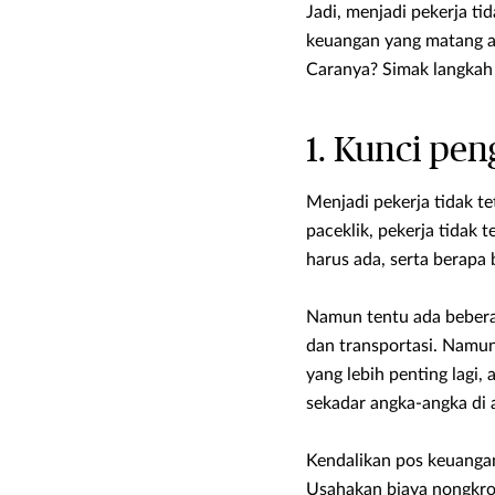
Jadi, menjadi pekerja t
keuangan yang matang ag
Caranya? Simak langkah 
1. Kunci pen
Menjadi pekerja tidak t
paceklik, pekerja tidak 
harus ada, serta berapa 
Namun tentu ada beberap
dan transportasi. Namu
yang lebih penting lagi,
sekadar angka-angka di a
Kendalikan pos keuangan
Usahakan biaya nongkron