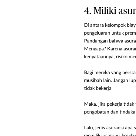
4. Miliki as
Di antara kelompok biaya
pengeluaran untuk premi
Pandangan bahwa asuran
Mengapa? Karena asuran
kenyataannya, risiko me
Bagi mereka yang berstat
musibah lain. Jangan lu
tidak bekerja.
Maka, jika pekerja tidak
pengobatan dan tindaka
Lalu, jenis asuransi apa 
memiliki asuransi keseh