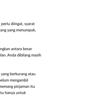
erlu diingat, syarat
 utang yang menumpuk,
ngkan antara besar
lan. Anda dibilang masih
 yang berkurang atau
Sebelum mengambil
 memang pinjaman itu
itu hanya untuk