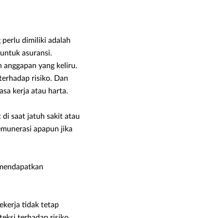
perlu dimiliki adalah
untuk asuransi.
 anggapan yang keliru.
erhadap risiko. Dan
sa kerja atau harta.
di saat jatuh sakit atau
emunerasi apapun jika
n mendapatkan
ekerja tidak tetap
eksi terhadap risiko