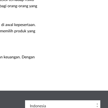
bagi orang-orang yang
 di awal kepesertaan.
memilih produk yang
an keuangan. Dengan
Indonesia