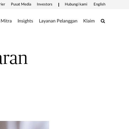
rier
Pusat Media
Investors
Hubungi kami
English
Search
Mitra
Insights
Layanan Pelanggan
Klaim
aran