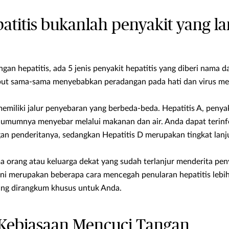
atitis bukanlah penyakit yang l
gan hepatitis, ada 5 jenis penyakit hepatitis yang diberi nama da
sebut sama-sama menyebabkan peradangan pada hati dan virus m
memiliki jalur penyebaran yang berbeda-beda. Hepatitis A, penyak
 E umumnya menyebar melalui makanan dan air. Anda dapat terinf
gan penderitanya, sedangkan Hepatitis D merupakan tingkat lanju
a orang atau keluarga dekat yang sudah terlanjur menderita peny
 ini merupakan beberapa cara mencegah penularan hepatitis lebi
ang dirangkum khusus untuk Anda.
 Kebiasaan Mencuci Tangan