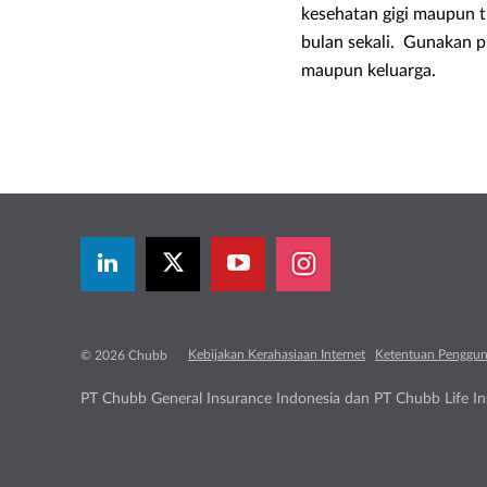
kesehatan gigi maupun t
bulan sekali. Gunakan 
maupun keluarga.
Kebijakan Kerahasiaan Internet
Ketentuan Penggu
© 2026 Chubb
PT Chubb General Insurance Indonesia dan PT Chubb Life Ins