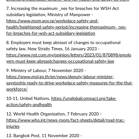
7. Increasing the maximum _nes for breaches for WSH Act
subsidiary legislation, Ministry of Manpower -
https://www.mom.gov.sg/workplace-safety-and-
health/heightened-safety-period/increasing-themaximum-_nes-
for-breaches-for-wsh-act-subsidiary-legislation
8. Employers must keep abreast of changes to occupational
safety law, New Straits Times, 16 January 2023 -
https://www.nst.com.my/opinion/letters/2023/01/870898/emplo
yers-must-keep-abreastchanges-occupational-safety-law
9. Ministry of Labour, 7 November 2020 -
https://www.mol.go.th/en/news/deputy-labour-minister-
saystoshis-ready-to-drive-workplace-safety-measures-for-the-thai-
workforce/
10-11. United Nations,
https://unglobalcompact.org/take-
action/safety-andhealth
12. World Health Organization, 7 February 2020 -
https://www.who.int/news-room/fact-sheets/detail/road-trac-
injuries
13. Bangkok Post, 11 November 2020 -