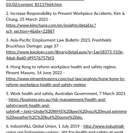
03/02/content_85137664.htm
2. Increase Responsibility to Prevent Workplace Accidents, Kim &
Chang, 25 March 2021 -
https://www.kimchang.com/en/insights/detail.kc?
sch_section=4&idx=22887
3. Asia-Pacific Employment Law Bulletin 2023, Freshfields
Bruckhaus Deringer, page 37 -
https://www.lexology.com/library/detail.aspx?g=1ae18373-510e-
4da6-8a60-df9576757bf3
4. Hong Kong to reform workplace health and safety regime,
Pinsent Masons, 14 June 2022 -
https://www.pinsentmasons.com/out-law/analysis/hong-kong-to-
reform-workplace-health-and-safety-regime
5. Work health and safety, Australian Government, 7 March 2023
-
https://business.gov.au/risk-management/health-and-
safety/work-health-and-
safety#:~:text=Under%20WHS%20laws%20you%20must,extreme
%20weather%2C%20but%20some%20do.
6. IndustriALL Global Union, 1 July 2019 -
http://www.industriall-
union.org/indonesian-unions-_ght-for-health-and-safety-at-work