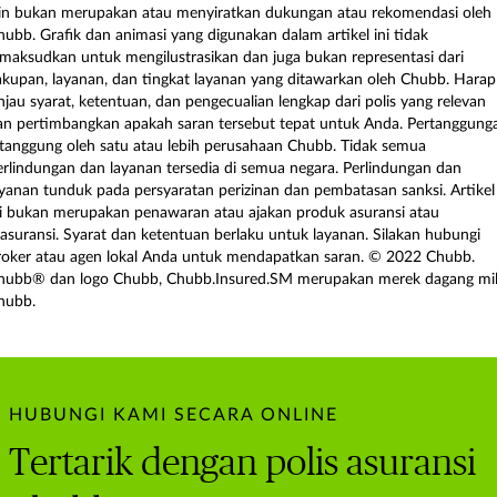
ain bukan merupakan atau menyiratkan dukungan atau rekomendasi oleh
hubb. Grafik dan animasi yang digunakan dalam artikel ini tidak
imaksudkan untuk mengilustrasikan dan juga bukan representasi dari
akupan, layanan, dan tingkat layanan yang ditawarkan oleh Chubb. Harap
injau syarat, ketentuan, dan pengecualian lengkap dari polis yang relevan
an pertimbangkan apakah saran tersebut tepat untuk Anda. Pertanggung
itanggung oleh satu atau lebih perusahaan Chubb. Tidak semua
erlindungan dan layanan tersedia di semua negara. Perlindungan dan
ayanan tunduk pada persyaratan perizinan dan pembatasan sanksi. Artikel
ni bukan merupakan penawaran atau ajakan produk asuransi atau
easuransi. Syarat dan ketentuan berlaku untuk layanan. Silakan hubungi
roker atau agen lokal Anda untuk mendapatkan saran. © 2022 Chubb.
hubb® dan logo Chubb, Chubb.Insured.SM merupakan merek dagang mil
hubb.
HUBUNGI KAMI SECARA ONLINE
Tertarik dengan polis asuransi