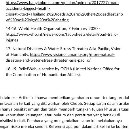
https://www.bangkokpost.com/opinion/opinion/2017727/road-
accidents-biggest-health-
crisis#:~:text=Thailand's%20roads%20are%20the%20deadliest,sho
w%20no%20sign%20of%20abating
14-16. World Health Organization, 7 February 2020 -
https://www.who.int/news-room/fact-sheets/detail/road-tra_c-
injuries
17. Natural Disasters & Water Stress Threaten Asia-Pacific, Vision
of Humanity,
https://www.visiono_umanity.org/more-natural-
disasters-and-water-stress-threaten-asia-paci_c/
18-19. ReliefWeb, a service by OCHA (United Nations Office for
the Coordination of Humanitarian Affairs).
isclaimer - Artikel ini hanya memberikan gambaran umum tentang produ
an layanan terkait yang ditawarkan oleh Chubb. Setiap saran dalam artike
ni hanya bersifat umum dan tidak memperhitungkan tujuan khusus, situas
tau kebutuhan keuangan, atau hukum dan peraturan yang berlaku di
urisdiksi terkait. Pembaca yang mengandalkan saran ini melakukannya
engan risiko mereka sendiri. Referensi apa pun dalam artikel ini ke konten