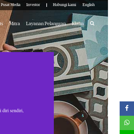
Pusat Media
Investor
Hubungi kami
English
Search
ts
Mitra
Layanan Pelanggan
Klaim
diri sendiri,