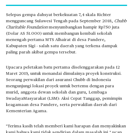
Selepas gempa dahsyat berkekuatan 7,4 skala Richter
mengguncang Sulawesi Tengah pada September 2018,
Chubb
Charitable Foundation
menyumbangkan hampir Rp750 juta
(Dolar AS 51.000) untuk membangun kembali sekolah
menengah pertama MTS Alhairat di desa Pandere,
Kabupaten Sigi - salah satu daerah yang terkena dampak
paling parah akibat gempa tersebut.
Upacara peletakan batu pertama diselenggarakan pada 12
Maret 2019, untuk menandai dimulainya proyek konstruksi.
Seorang perwakilan dari asuransi Chubb di Indonesia
mengunjungi lokasi proyek untuk bertemu dengan para
murid, anggota dewan sekolah dan guru, Lembaga
SwadayaMasyarakat (LSM): Aksi Cepat Tanggap, pemimpin
keagamaan desa Pandere, serta perwakilan daerah dari
Kementerian Agama.
"Terima kasih telah memberi kami harapan dan menyakinkan
kami bahwa kami tidak sendirian dalam masalah ini," ucap