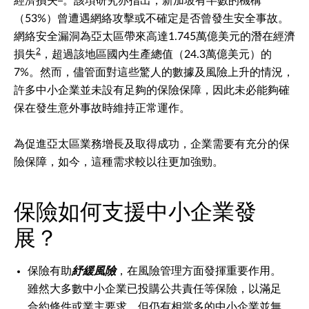
經濟損失
。該項研究亦指出，新加坡有半數的機構
（53%）曾遭遇網絡攻擊或不確定是否曾發生安全事故。
網絡安全漏洞為亞太區帶來高達1.745萬億美元的潛在經濟
2
損失
，超過該地區國內生產總值（24.3萬億美元）的
7%。然而，儘管面對這些驚人的數據及風險上升的情況，
許多中小企業並未設有足夠的保險保障，因此未必能夠確
保在發生意外事故時維持正常運作。
為促進亞太區業務增長及取得成功，企業需要有充分的保
險保障，如今，這種需求較以往更加強勁。
保險如何支援中小企業發
展？
保險有助
紓緩風險
，在風險管理方面發揮重要作用。
雖然大多數中小企業已投購公共責任等保險，以滿足
合約條件或業主要求，但仍有相當多的中小企業並無