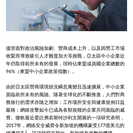
儘管面對政治風險加劇、營商成本上升，以及因勞工市場
收緊而導致吸引人才難度加大等挑戰，亞太區中小企業近
年仍取得前所未有的發展，現時佔東盟成員國企業總數的
96%（東盟中小企業政策指數）。
由於亞太區營商環境狀況瞬息萬變且迅速擴展，中小企業
面臨前所未有的風險。隨著全球化的不斷推進，人們對商
務旅行的需求亦隨之增加；工作場所安全與健康規例日益
嚴格；網絡攻擊如今已成為各類規模的企業共同面臨的威
脅。微軟最近委託弗若斯特沙利文開展的一項研究表明，
2017年，網絡安全威脅令新加坡的機構蒙受177億美元的
1