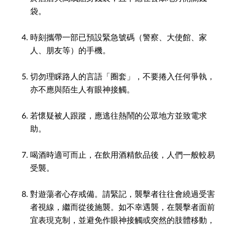
袋。
時刻攜帶一部已預設緊急號碼（警察、大使館、家
人、朋友等）的手機。
切勿理睬路人的言語「圈套」，不要捲入任何爭執，
亦不應與陌生人有眼神接觸。
若懷疑被人跟蹤，應逃往熱鬧的公眾地方並致電求
助。
喝酒時適可而止，在飲用酒精飲品後，人們一般較易
受襲。
對遊蕩者心存戒備。請緊記，襲擊者往往會繞過受害
者視線，繼而從後施襲。如不幸遇襲，在襲擊者面前
宜表現克制，並避免作眼神接觸或突然的肢體移動，