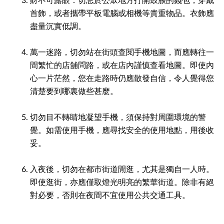
財不可露眼：切忌於公眾地方打開鼓脹的錢包，穿戴
首飾，或者攜帶平板電腦或相機等貴重物品。衣飾應
盡量沉實低調。
萬一迷路，切勿站在街頭查閱手機地圖，而應轉往一
間繁忙的店舖問路，或在店內謹慎查看地圖。即使內
心一片茫然，您在走路時仍應散發自信，令人覺得您
清楚要到哪裏做些甚麼。
切勿目不轉睛地凝望手機，須保持對周圍環境的警
覺。如需使用手機，應尋找安全的使用地點，用後收
妥。
入夜後，切勿在都市街道閒逛，尤其是獨自一人時。
即使逛街，亦應僅取燈光明亮的繁華街道。除非有絕
對必要，否則在夜間不宜使用公共交通工具。