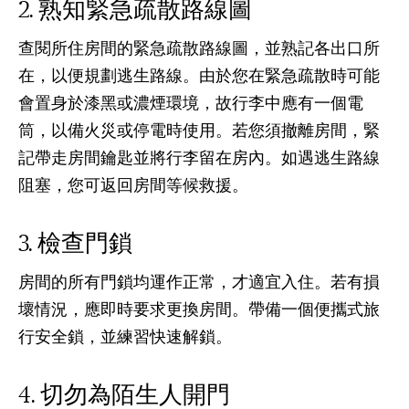
熟知緊急疏散路線圖
查閱所住房間的緊急疏散路線圖，並熟記各出口所
在，以便規劃逃生路線。由於您在緊急疏散時可能
會置身於漆黑或濃煙環境，故行李中應有一個電
筒，以備火災或停電時使用。若您須撤離房間，緊
記帶走房間鑰匙並將行李留在房內。如遇逃生路線
阻塞，您可返回房間等候救援。
檢查門鎖
房間的所有門鎖均運作正常，才適宜入住。若有損
壞情況，應即時要求更換房間。帶備一個便攜式旅
行安全鎖，並練習快速解鎖。
切勿為陌生人開門