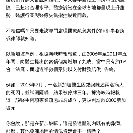
讓我們打開天窗說亮話吧。今天從事醫護工作所承受的風
險，已超出合理水平。醫療訴訟在全球各地都呈現上升趨
勢，醫護行業與醫療失當指控幾近同義。
不相信嗎？只要走訪專門處理醫療疏忽案件的律師事務所
或律師就知道。
以新加坡為例，根據
海峽時報
報道，由2006年至2011年五
年間，向醫生提出的索償個案增加了九成。當中只有約1%
會上法庭，而超過半數個案則以支付財務賠償
告終。
例如，2015年7月，一名新加坡醫生因錯誤陳述兩名病人
的死因，並試圖隱瞞，結果被停牌三年。據海峽時報報
道，該醫生兩項專業疏忽罪名成立，更被判罰款6000新加
坡元。
你會說，那是在新加坡嘛，這是發達體制內既有的弊病。
那麼，其他亞洲地區的情況肯定會不一樣嗎？