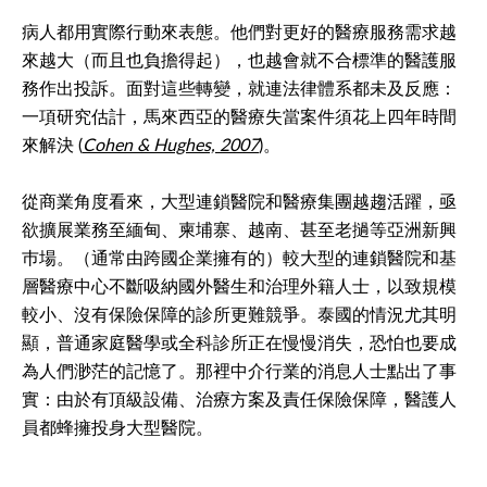
病人都用實際行動來表態。他們對更好的醫療服務需求越
來越大（而且也負擔得起），也越會就不合標準的醫護服
務作出投訴。面對這些轉變，就連法律體系都未及反應：
一項研究估計，馬來西亞的醫療失當案件須花上四年時間
來解決 (
Cohen & Hughes, 2007
)。
從商業角度看來，大型連鎖醫院和醫療集團越趨活躍，亟
欲擴展業務至緬甸、柬埔寨、越南、甚至老撾等亞洲新興
巿場。（通常由跨國企業擁有的）較大型的連鎖醫院和基
層醫療中心不斷吸納國外醫生和治理外籍人士，以致規模
較小、沒有保險保障的診所更難競爭。泰國的情況尤其明
顯，普通家庭醫學或全科診所正在慢慢消失，恐怕也要成
為人們渺茫的記憶了。那裡中介行業的消息人士點出了事
實：由於有頂級設備、治療方案及責任保險保障，醫護人
員都蜂擁投身大型醫院。