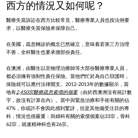
西方的情況又如何呢？
醫療失當訴訟在西方比較常見，醫療專業人員也按法例要
求，以醫療失當保險來保障自己。
在美國，疏忽轉診的概念已然確立，意味着若第三方治理
不善，全科醫生也要承擔部份責任。
在澳洲，由醫生以至物理治療師等大部份醫療專業人員，
都必須擁有強制性責任保險。當他們忙於為自己辯護時，
保險就可以應付法律開支。2012-2013年的數據顯示，當
地有
2,450宗醫療疏忽索償的個案
（由於西澳洲沒有統計數
字，故沒有計算在內）。當中與緊急治療和手術有關的佔
47%，你或許不會因此感到驚訝，但是其他備受注目的專
科，情況也很嚴重：與婦科有關的索償個案佔33宗，骨科
62宗，就連精神科也有26宗。