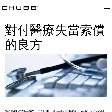
對付醫療失當索償
的良方