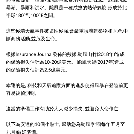
熱帶氣旋是一種強烈的熱帶風暴,其特徵是狂風、危險的風
暴潮、暴雨和洪水。颱風是一種成熟的熱帶氣旋,形成於北
半球180°到100°E之間。
這些極端天氣事件破壞性極強,會嚴重損壞建築物和財產,中
斷商務活動,並危及生命。
根據Insurance Journal發佈的數據,颱風山竹(2018年)造成
的保險損失估計為10-20億美元。 颱風天鴿(2017年)造成
的保險損失估計為2.5億美元。
幸運的是, 科技和天氣追蹤方面的進步使得風暴在登陸前更
容易被偵測到。
適當的準備工作有助於大大減少損失, 並避免人命傷亡。
以下為安達的10個小貼士, 幫助您為颱風季節(每年五月至
九月)做好準備。