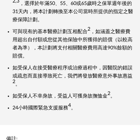
2,3
，選擇於年滿50、55、60或65歲時之保單週年後的
31天內，將本計劃轉換至本公司當時所提供的指定之醫
療保障計劃。
2
可與現有的基本醫療計劃互相配合
，如涵蓋之醫療費
用超出自付額或您從其他保險中所獲得的賠償（以較高
者為準），本計劃將支付相關醫療費用高達90%餘額的
賠償。
如受保人在接受醫療程序或治療過程中，因醫院的錯誤
或疏忽而直接導致死亡，我們將發放醫療意外事故惠益
2
。
2
如受保人不幸身故，受益人可獲身故撫恤金
。
4
24小時國際緊急支援服務
。
備註: